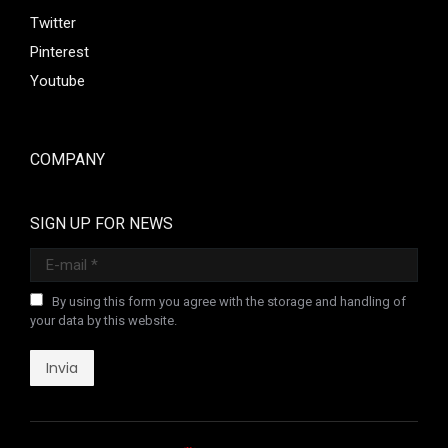
Twitter
Pinterest
Youtube
COMPANY
SIGN UP FOR NEWS
E-mail *
By using this form you agree with the storage and handling of
your data by this website.
Invia