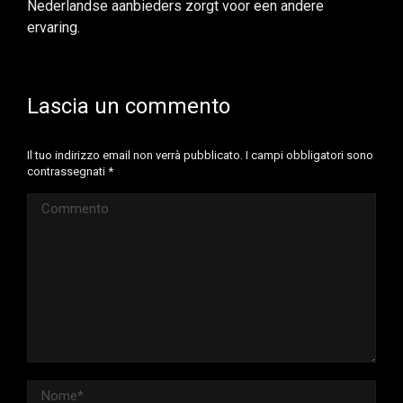
Nederlandse aanbieders zorgt voor een andere
ervaring.
Lascia un commento
Il tuo indirizzo email non verrà pubblicato. I campi obbligatori sono
contrassegnati
*
Commento
Nome *