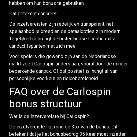
hebben om hun bonus te gebruiken.
Dat betekent concreet:
De inzetvereisten zijn redelijk en transparant, het
spelaanbod is breed en de betaalopties zijn modern.
Tegelijkertijd brengt de buitenlandse licentie extra
aandachtspunten met zich mee.
Voor spelers die gewend zijn aan de Nederlandse
markt voelt Carlospin anders aan, vooral door de minder
beperkende aanpak. Of dat positief is, hangt af van
persoonlijke voorkeur en risicobereidheid.
FAQ over de Carlospin
bonus structuur
Wat is de inzetvereiste bij Carlospin?
De inzetvereiste ligt rond de 35x van de bonus. Dit
betekent dat je het bonusbedrag 35 keer moet inzetten