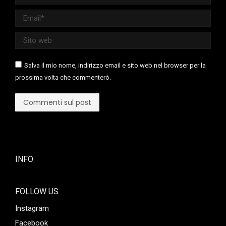
Email *
Sito web
Salva il mio nome, indirizzo email e sito web nel browser per la
prossima volta che commenterò.
Commenti sul post
INFO
FOLLOW US
Instagram
Facebook