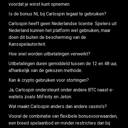
voordat je winst kunt opnemen.
Is de bonus NL bij Carlospin legaal te gebruiken?
Carlospin heeft geen Nederlandse licentie. Spelers uit
Nederland kunnen het platform wel gebruiken, maar
doen dit buiten de bescherming van de
Kansspelautoriteit.
Hoe snel worden uitbetalingen verwerkt?
Uitbetalingen duren gemiddeld tussen de 12 en 48 uur,
afhankelijk van de gekozen methode.
Kan ik crypto gebruiken voor stortingen?
Ja, Carlospin ondersteunt onder andere BTC naast e-
wallets zoals MiFinity en Jeton.
Wat maakt Carlospin anders dan andere casino’s?
Vooral de combinatie van flexibele bonusvoorwaarden,
een breed spelaanbod en minder restricties dan bij