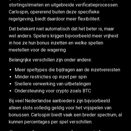
stortingslimieten en uitgebreide verificatieprocessen.
Carlospin, opererend buiten deze specifieke
regelgeving, biedt daardoor meer flexibiliteit.
Dat betekent niet automatisch dat het beter is, maar
wel anders. Spelers krijgen bijvoorbeeld meer vrijheid
in hoe ze hun bonus inzetten en welke spellen
meetellen voor de wagering.
Belangrijke verschillen zijn onder andere:
Meer speltypes die bijdragen aan de inzetvereisten
Minder restricties op inzet per spin
Snellere verwerking van uitbetalingen
Ondersteuning voor crypto zoals BTC
Bij veel Nederlandse aanbieders zijn bijvoorbeeld
alleen slots volledig geldig voor het vrijspelen van
bonussen. Carlospin biedt vaak een breder spectrum, al
kunnen percentages per spel verschillen.