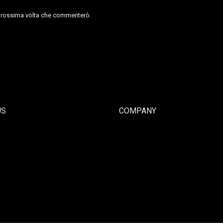
a prossima volta che commenterò.
US
COMPANY