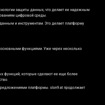
хнологии защиты данных, что делает ее надежным
ебованиям цифровой среды.
данным и инструментам. Это делает платформу
ее основными функциями. Уже через несколько
вых функций, которые сделают ее еще более
ство.
предложениями платформы. slon9.at продолжает