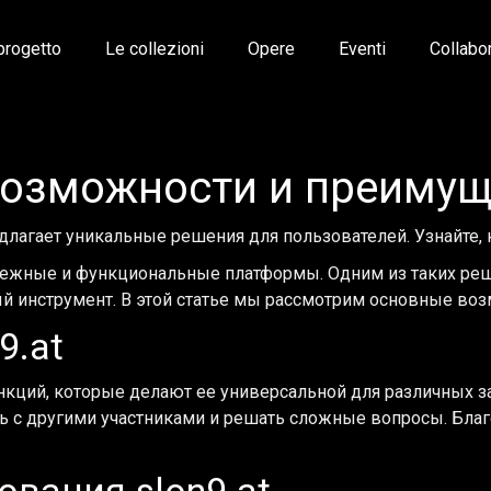
 progetto
Le collezioni
Opere
Eventi
Collabo
: возможности и преим
едлагает уникальные решения для пользователей. Узнайте, 
жные и функциональные платформы. Одним из таких решен
й инструмент. В этой статье мы рассмотрим основные во
9.at
нкций, которые делают ее универсальной для различных з
 с другими участниками и решать сложные вопросы. Благ