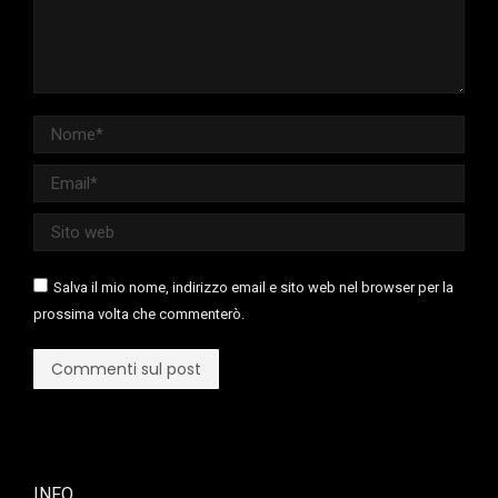
Nome *
Email *
Sito web
Salva il mio nome, indirizzo email e sito web nel browser per la
prossima volta che commenterò.
Commenti sul post
INFO