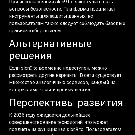
При использовании slon9.to важно учитывать
вопросы безопасности. Платформа предлагает
инструменты для защиты данных, но
пользователям также следует соблюдать базовые
правила кибергигиены.
Альтернативные
решения
Если slon9.to временно недоступен, можно
рассмотреть другие варианты. В сети существует
множество аналогичных сервисов, каждый из
которых имеет свои преимущества.
Перспективы развития
К 2026 году ожидается дальнейшее
совершенствование технологий, что может
повлиять на функционал slon9.to. Пользователям