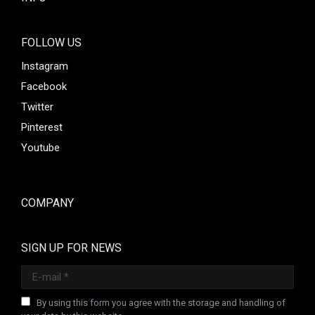
FOLLOW US
Instagram
Facebook
Twitter
Pinterest
Youtube
COMPANY
SIGN UP FOR NEWS
E-mail *
By using this form you agree with the storage and handling of