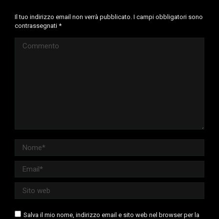
Il tuo indirizzo email non verrà pubblicato. I campi obbligatori sono
contrassegnati
*
Commento
Nome *
Email *
Sito web
Salva il mio nome, indirizzo email e sito web nel browser per la