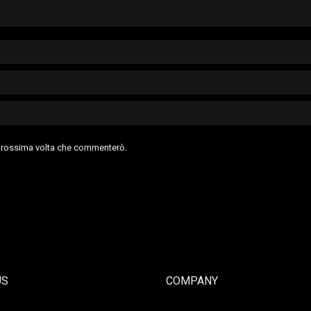
a prossima volta che commenterò.
US
COMPANY