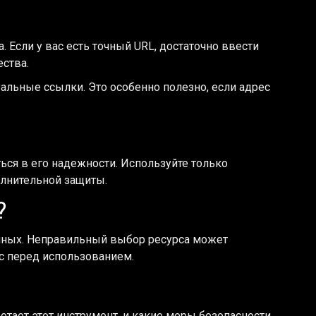
 Если у вас есть точный URL, достаточно ввести
ества.
альные ссылки. Это особенно полезно, если адрес
ться в его надежности. Используйте только
олнительной защиты.
?
нных. Неправильный выбор ресурса может
с перед использованием.
ботает этот инструмент, и какие меры безопасности