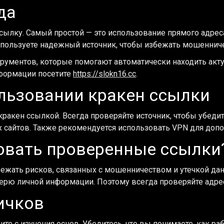
да
ылку. Самый простой — это использование прямого адреса.
используете надежный источник, чтобы избежать мошеннич
рументов, которые помогают автоматически находить акту
нформации посетите
https://slokn16.cc
.
льзовании кракен ссылки
кракен ссылкой. Всегда проверяйте источник, чтобы убеди
 сайтов. Также рекомендуется использовать VPN для доп
овать проверенные ссылки
ежать рисков, связанных с мошенничеством и утечкой да
ерю личной информации. Поэтому всегда проверяйте адре
ичков
те с изучения основ. Убедитесь, что вы понимаете, как ра