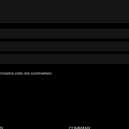
a prossima volta che commenterò.
US
COMPANY