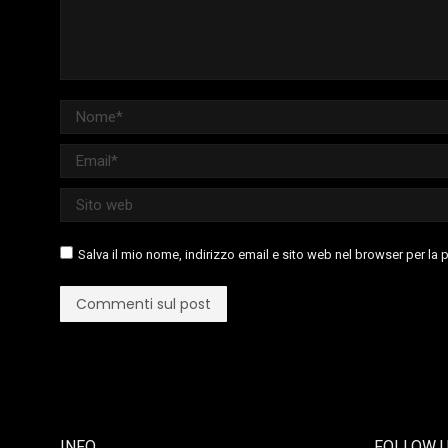
Nome *
Email *
Sito web
Salva il mio nome, indirizzo email e sito web nel browser per l
Commenti sul post
INFO
FOLLOW 