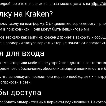
одробнее о технических аспектах можно узнать на
https://d
ку на Kraken?
ному входу на платформу. Официальные зеркала регулярно
м в поисковиках – они могут быть фишинговыми.
ое зеркало как зайти на кракен даркнет
в закрытых сообщ
исы проверки статуса зеркал, которые помогают определи
я для входа
ш компьютер или мобильное устройство должны соответст
ограммного обеспечения, обеспечивающего анонимность и б
ь, что используете последнюю версию необходимых инструм
опасности в сети.
бы доступа
пробовать альтернативные варианты подключения. Некото