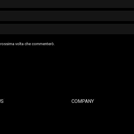
a prossima volta che commenterò.
US
COMPANY