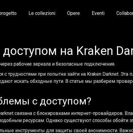
 progetto
Le collezioni
Opere
Eventi
Collabo
оступом на Kraken Dar
через рабочие зеркала и безопасные подключения.
 с трудностями при попытке зайти на Kraken Darknet. Эта 
ждают искать обходные пути. В статье мы разберем пров
блемы с доступом?
Darknet связана с блокировками интернет-провайдеров. Вл
 подобным ресурсам. Однако существуют способы обойти эт
ьные инструменты для защиты своей анонимности. Важно 