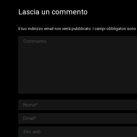
Lascia un commento
Il tuo indirizzo email non verrà pubblicato. I campi obbligatori son
Commento
Nome *
Email *
Sito web