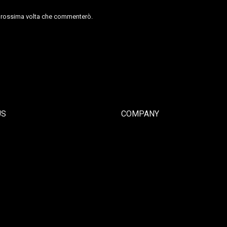
a prossima volta che commenterò.
US
COMPANY