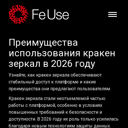
Преимущества
использования кракен
зеркал в 2026 году
Узнайте, как кракен зеркала обеспечивают
стабильный доступ к платформе и какие
преимущества они предлагают пользователям.
Кракен зеркала стали неотъемлемой частью
работы с платформой, особенно в условиях
повышенных требований к безопасности и
доступности. В 2026 году их роль только усилилась
благодаря новым технологиям защиты данных.