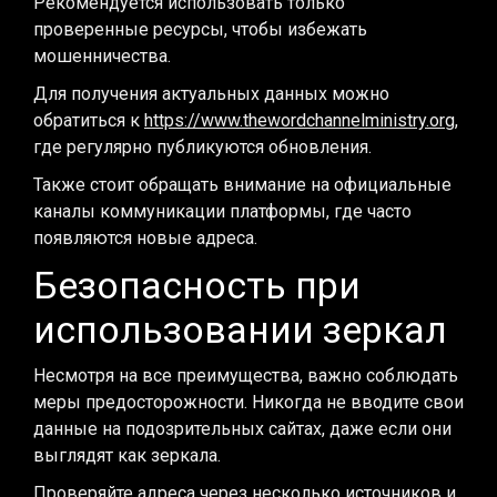
Рекомендуется использовать только
проверенные ресурсы, чтобы избежать
мошенничества.
Для получения актуальных данных можно
обратиться к
https://www.thewordchannelministry.org
,
где регулярно публикуются обновления.
Также стоит обращать внимание на официальные
каналы коммуникации платформы, где часто
появляются новые адреса.
Безопасность при
использовании зеркал
Несмотря на все преимущества, важно соблюдать
меры предосторожности. Никогда не вводите свои
данные на подозрительных сайтах, даже если они
выглядят как зеркала.
Проверяйте адреса через несколько источников и