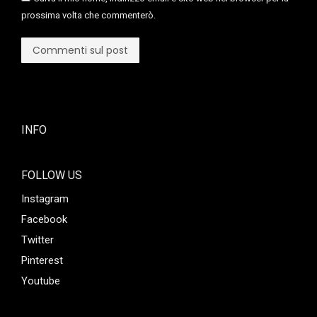
prossima volta che commenterò.
Commenti sul post
INFO
FOLLOW US
Instagram
Facebook
Twitter
Pinterest
Youtube