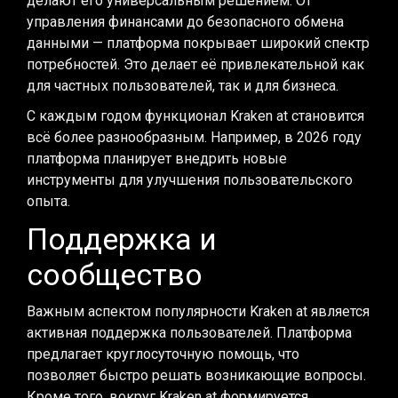
делают его универсальным решением. От
управления финансами до безопасного обмена
данными — платформа покрывает широкий спектр
потребностей. Это делает её привлекательной как
для частных пользователей, так и для бизнеса.
С каждым годом функционал Kraken at становится
всё более разнообразным. Например, в 2026 году
платформа планирует внедрить новые
инструменты для улучшения пользовательского
опыта.
Поддержка и
сообщество
Важным аспектом популярности Kraken at является
активная поддержка пользователей. Платформа
предлагает круглосуточную помощь, что
позволяет быстро решать возникающие вопросы.
Кроме того, вокруг Kraken at формируется