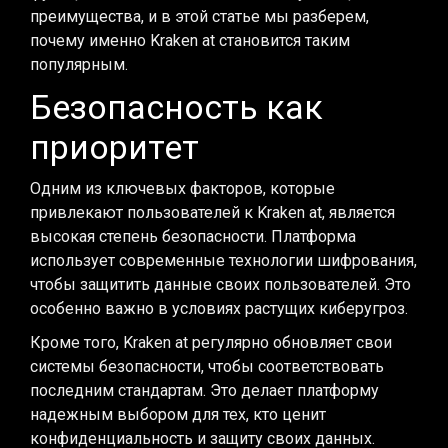
преимущества, и в этой статье мы разберем,
почему именно Kraken at становится таким
популярным.
Безопасность как
приоритет
Одним из ключевых факторов, которые
привлекают пользователей к Kraken at, является
высокая степень безопасности. Платформа
использует современные технологии шифрования,
чтобы защитить данные своих пользователей. Это
особенно важно в условиях растущих киберугроз.
Кроме того, Kraken at регулярно обновляет свои
системы безопасности, чтобы соответствовать
последним стандартам. Это делает платформу
надежным выбором для тех, кто ценит
конфиденциальность и защиту своих данных.