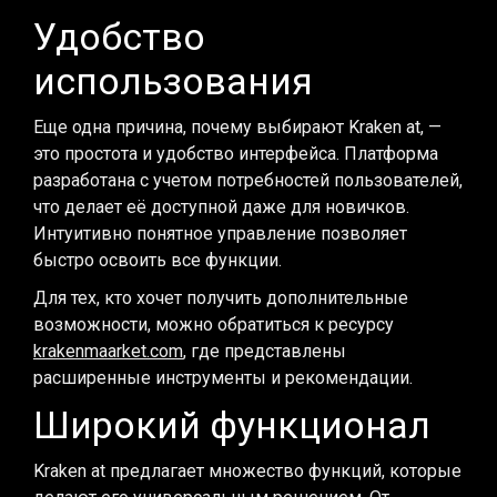
Удобство
использования
Еще одна причина, почему выбирают Kraken at, —
это простота и удобство интерфейса. Платформа
разработана с учетом потребностей пользователей,
что делает её доступной даже для новичков.
Интуитивно понятное управление позволяет
быстро освоить все функции.
Для тех, кто хочет получить дополнительные
возможности, можно обратиться к ресурсу
krakenmaarket.com
, где представлены
расширенные инструменты и рекомендации.
Широкий функционал
Kraken at предлагает множество функций, которые