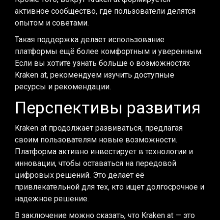
активное сообщество, где пользователи делятся
опытом и советами.
Такая поддержка делает использование
платформы ещё более комфортным и уверенным.
Если вы хотите узнать больше о возможностях
Kraken at, рекомендуем изучить доступные
ресурсы и рекомендации.
Перспективы развития
Kraken at продолжает развиваться, предлагая
своим пользователям новые возможности.
Платформа активно инвестирует в технологии и
инновации, чтобы оставаться на передовой
цифровых решений. Это делает её
привлекательной для тех, кто ищет долгосрочное и
надежное решение.
В заключение можно сказать, что Kraken at — это