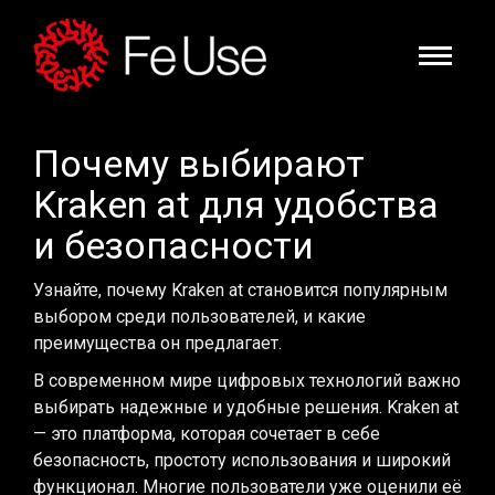
Почему выбирают
Kraken at для удобства
и безопасности
Узнайте, почему Kraken at становится популярным
выбором среди пользователей, и какие
преимущества он предлагает.
В современном мире цифровых технологий важно
выбирать надежные и удобные решения. Kraken at
— это платформа, которая сочетает в себе
безопасность, простоту использования и широкий
функционал. Многие пользователи уже оценили её