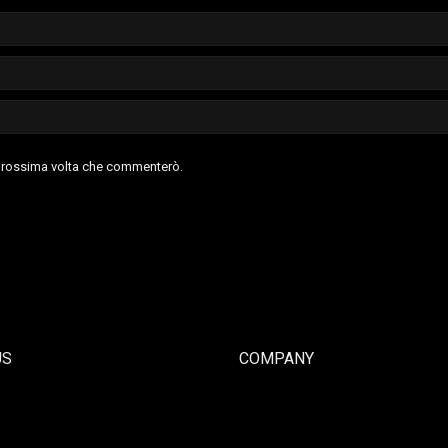
a prossima volta che commenterò.
US
COMPANY