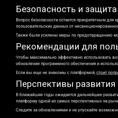
Безопасность и защита
Вопрос безопасности остается приоритетным для
пользовательских данных от несанкционированног
Также были усилены меры по предотвращению мош
Рекомендации для пол
Чтобы максимально эффективно использовать воз
обновление программного обеспечения и использо
Если вы еще не знакомы с платформой,
стоит поп
Перспективы развития
В ближайшие годы ожидается дальнейшее развити
платформу одной из самых перспективных на рынк
Следите за обновлениями и не упускайте возможн