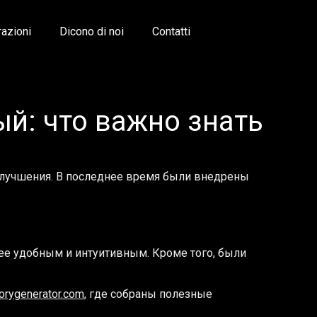
razioni
Dicono di noi
Contatti
й: что важно знать
улучшения. В последнее время были внедрены
ее удобным и интуитивным. Кроме того, были
torygenerator.com
, где собраны полезные