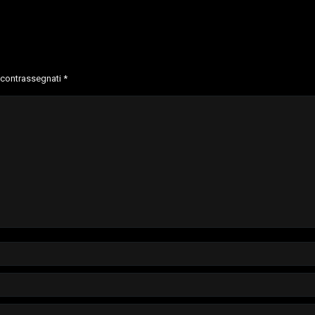
o contrassegnati
*