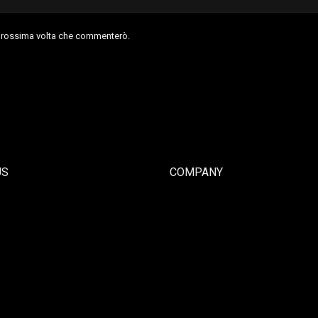
a prossima volta che commenterò.
US
COMPANY