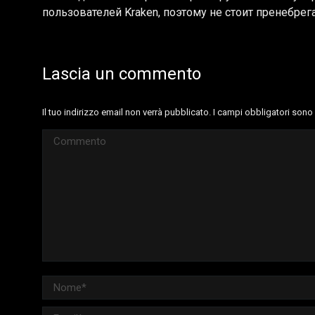
пользователей Kraken, поэтому не стоит пренебр
Lascia un commento
Il tuo indirizzo email non verrà pubblicato. I campi obbligatori son
Commento
Nome *
Email *