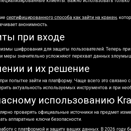
 специализированные клиенты. Важно использовать только
ние
сертифицированного способа как зайти на кракен
, кото
ечивает анонимность.
ты при входе
низмы шифрования для защиты пользователей. Теперь при
Эти меры значительно усложняют перехват данных злоумы
ении и их решение
при попытке зайти на платформу. Чаще всего это связано
ерить актуальность используемых инструментов и при нео
пасному использованию Kra
лярно проверять официальные источники на предмет измен
вать аппаратные ключи безопасности.
аботу с платформой и защиту ваших данных. В 2026 году б