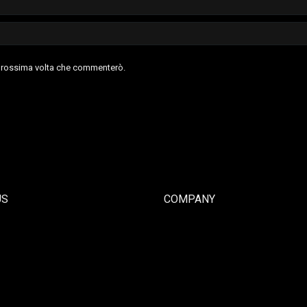
a prossima volta che commenterò.
US
COMPANY