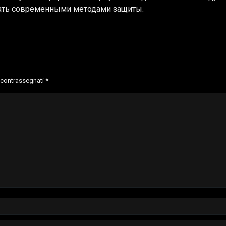
егать современными методами защиты.
o contrassegnati
*