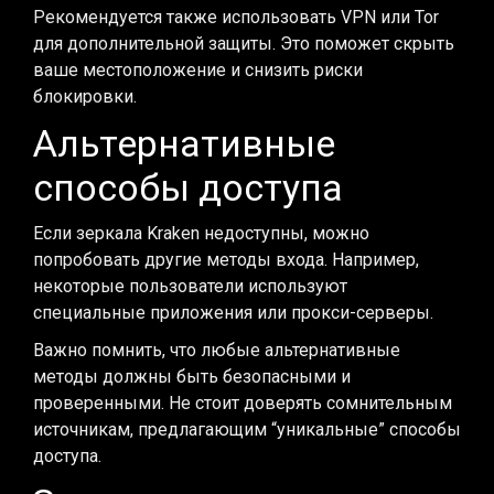
Рекомендуется также использовать VPN или Tor
для дополнительной защиты. Это поможет скрыть
ваше местоположение и снизить риски
блокировки.
Альтернативные
способы доступа
Если зеркала Kraken недоступны, можно
попробовать другие методы входа. Например,
некоторые пользователи используют
специальные приложения или прокси-серверы.
Важно помнить, что любые альтернативные
методы должны быть безопасными и
проверенными. Не стоит доверять сомнительным
источникам, предлагающим “уникальные” способы
доступа.