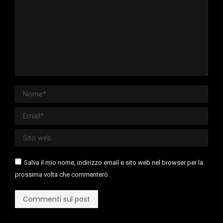
Nome *
Email *
Sito web
Salva il mio nome, indirizzo email e sito web nel browser per la
prossima volta che commenterò.
Commenti sul post