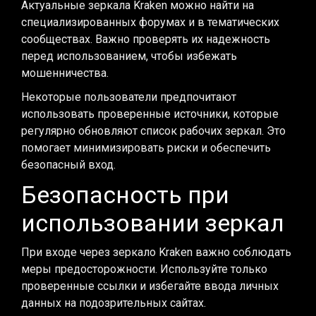
Актуальные зеркала Kraken можно найти на
специализированных форумах и в тематических
сообществах. Важно проверять их надежность
перед использованием, чтобы избежать
мошенничества.
Некоторые пользователи предпочитают
использовать проверенные источники, которые
регулярно обновляют список рабочих зеркал. Это
помогает минимизировать риски и обеспечить
безопасный вход.
Безопасность при
использовании зеркал
При входе через зеркало Kraken важно соблюдать
меры предосторожности. Используйте только
проверенные ссылки и избегайте ввода личных
данных на подозрительных сайтах.