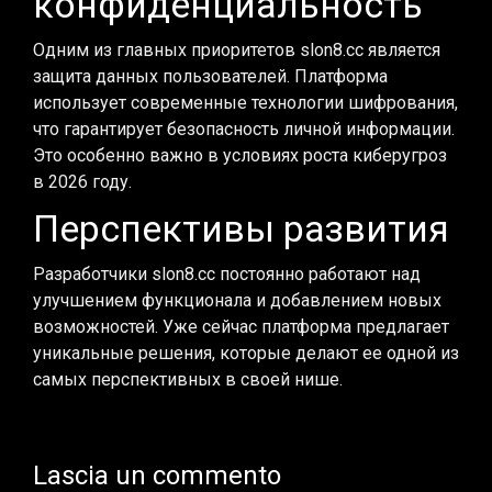
конфиденциальность
Одним из главных приоритетов slon8.cc является
защита данных пользователей. Платформа
использует современные технологии шифрования,
что гарантирует безопасность личной информации.
Это особенно важно в условиях роста киберугроз
в 2026 году.
Перспективы развития
Разработчики slon8.cc постоянно работают над
улучшением функционала и добавлением новых
возможностей. Уже сейчас платформа предлагает
уникальные решения, которые делают ее одной из
самых перспективных в своей нише.
Lascia un commento