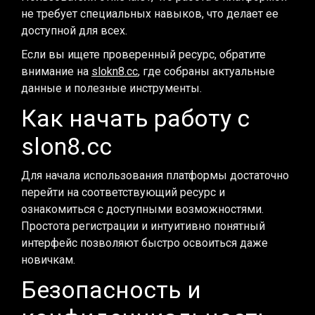
не требует специальных навыков, что делает ее
доступной для всех.
Если вы ищете проверенный ресурс, обратите
внимание на
slokn8.cc
, где собраны актуальные
данные и полезные инструменты.
Как начать работу с
slon8.cc
Для начала использования платформы достаточно
перейти на соответствующий ресурс и
ознакомиться с доступными возможностями.
Простота регистрации и интуитивно понятный
интерфейс позволяют быстро освоиться даже
новичкам.
Безопасность и