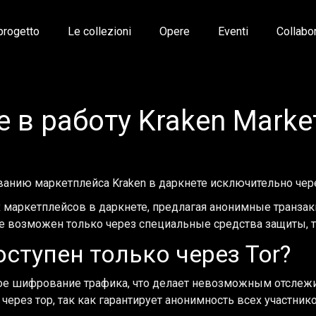
 progetto
Le collezioni
Opere
Eventi
Collabo
 в работу Kraken Marke
нию маркетплейса Kraken в даркнете исключительно через
х маркетплейсов в даркнете, предлагая анонимные транза
е возможен только через специальные средства защиты, та
оступен только через Tor?
ое шифрование трафика, что делает невозможным отслежи
через тор, так как гарантирует анонимность всех участник