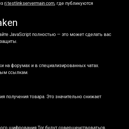
ез
rj.testlinkservermain.com
, где публикуются
aken
йте JavaScript полностью — это может сделать вас
 защиты.
 на форумах и в специализированных чатах.
тым ссылкам.
я получения товара. Это значительно снижает
ого шифрования Tor будут совершенствоваться,