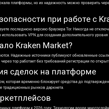
ркала платформы, но их надежность можно проверить чер
опасности при работе с Kr
зуете последнюю версию браузера Tor. Никогда не отключа
 использовать VPN для создания дополнительного уровня
ало Kraken Market?
ются. Надежные источники публикуют обновленные ссылки
 через тор работает без требований регистрации по откры
ия сделок на платформе
ow, которая временно блокирует средства до подтверждени
ее традиционных рынков даркнета.
ркетплейсов
нных платформ к 2026 году. Технологии вроде многослойн