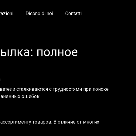
razioni
Dicono di noi
Contatti
сылка: полное
.
ователи сталкиваются с трудностями при поиске
траненных ошибок.
ссортименту товаров. В отличие от многих