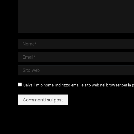
Nome *
Email *
Sito web
Salva il mio nome, indirizzo email e sito web nel browser per l
Commenti sul post