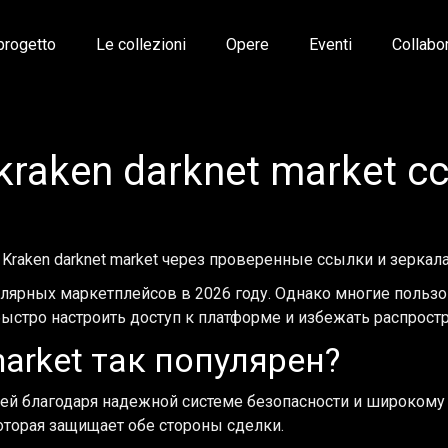
 progetto
Le collezioni
Opere
Eventi
Collabo
raken darknet market с
 Kraken darknet market через проверенные ссылки и зеркала
пулярных маркетплейсов в 2026 году. Однако многие польз
 быстро настроить доступ к платформе и избежать распрос
market так популярен?
й благодаря надежной системе безопасности и широкому а
которая защищает обе стороны сделки.