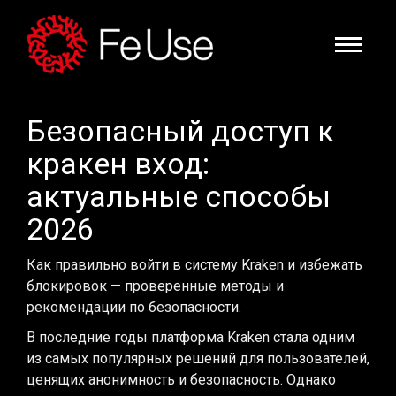
Безопасный доступ к
кракен вход:
актуальные способы
2026
Как правильно войти в систему Kraken и избежать
блокировок — проверенные методы и
рекомендации по безопасности.
В последние годы платформа Kraken стала одним
из самых популярных решений для пользователей,
ценящих анонимность и безопасность. Однако