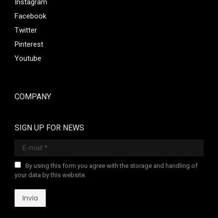
Instagram
Facebook
Twitter
Pinterest
Youtube
COMPANY
SIGN UP FOR NEWS
E-mail *
By using this form you agree with the storage and handling of
your data by this website.
Invia