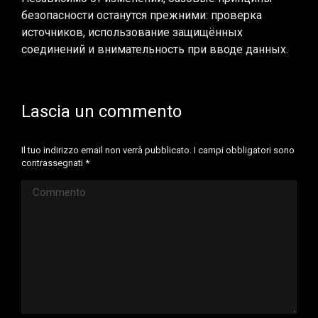
безопасности останутся прежними: проверка
источников, использование защищённых
соединений и внимательность при вводе данных.
Lascia un commento
Il tuo indirizzo email non verrà pubblicato. I campi obbligatori sono
contrassegnati
*
Commento