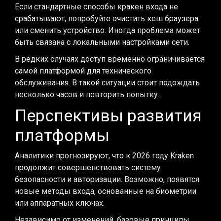
Если стандартные способы кракен входа не
срабатывают, попробуйте очистить кеш браузера
или сменить устройство. Иногда проблема может
быть связана с локальными настройками сети.
В редких случаях доступ временно ограничивается
самой платформой для технического
обслуживания. В такой ситуации стоит подождать
несколько часов и повторить попытку.
Перспективы развития
платформы
Аналитики прогнозируют, что к 2026 году Kraken
продолжит совершенствовать систему
безопасности и авторизации. Возможно, появятся
новые методы входа, основанные на биометрии
или аппаратных ключах.
Независимо от изменений, базовые принципы