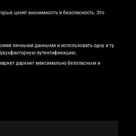
торые ценят анонимность и безопасность. Это
воими личными данными и использовать одну и ту
ь двухфакторную аутентификацию.
маркет даркнет максимально безопасным и