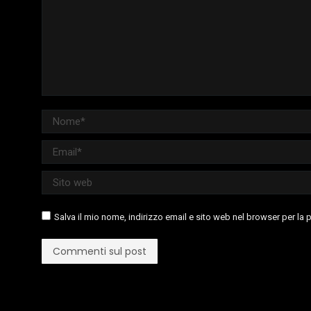
Nome *
Email *
Sito web
Salva il mio nome, indirizzo email e sito web nel browser per l
Commenti sul post