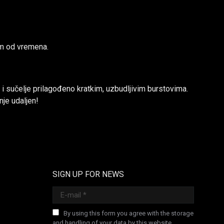
em od vremena.
e i sučelje prilagođeno kratkim, uzbudljivim burstovima.
nje udaljen!
SIGN UP FOR NEWS
E-mail *
By using this form you agree with the storage
and handling of your data by this website.