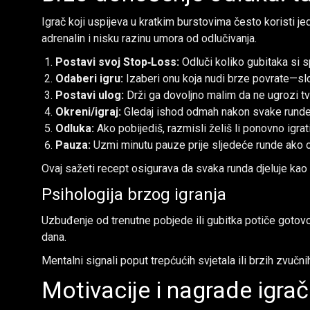
Igrač koji uspijeva u kratkim burstovima često koristi 
adrenalin i nisku razinu umora od odlučivanja.
Postavi svoj Stop‑Loss:
Odluči koliko gubitaka si s
Odaberi igru:
Izaberi onu koja nudi brze povrate—slot
Postavi ulog:
Drži ga dovoljno malim da ne ugrozi tvo
Okreni/igraj:
Gledaj ishod odmah nakon svake runde
Odluka:
Ako pobijediš, razmisli želiš li ponovno igrati 
Pauza:
Uzmi minutu pauze prije sljedeće runde ako o
Ovaj sažeti recept osigurava da svaka runda djeluje kao
Psihologija brzog igranja
Uzbuđenje od trenutne pobjede ili gubitka potiče gotovo 
dana.
Mentalni signali poput trepćućih svjetala ili brzih zvuč
Motivacije i nagrade igra