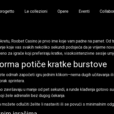
 progetto
Le collezioni
Opere
Eventi
Collabo
okretu, Roobet Casino je prvo ime koje vam padne na pamet. Od tr
nje koje vas svakih nekoliko sekundi podsjeća da je vrijeme novac
reno za igrače koji preferiraju kratke, visokointenzivne sesije u
forma potiče kratke burstove
e odmah započeti igru jednim klikom—nema dugih učitavanja ili za
orak sprintera.
no završavaju u manje od pet sekundi, a runde klađenja gotovo su t
koji žele adrenalin bez dugog čekanja.
 možete odlučiti želite li nastaviti ili se povući s minimalnim o
ivnim igračima