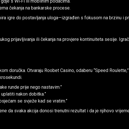
gdje s Wi‑Fi ili mobilnim podacima.
nema čekanja na bankarske procese.
ira igre do postavljanja uloga—izgrađen s fokusom na brzinu i pr
og prijavljivanja ili čekanja na provjere kontinuiteta sesije. Igra
om doručka. Otvaraju Roobet Casino, odaberu “Speed Roulette,” st
krosekundi.
ake runde prije nego nastavim.”
platiti nakon dobitka.”
osjećam se svježe kad se vratim.”
jene da svaka akcija donosi trenutni rezultat i da je njihovo vrij