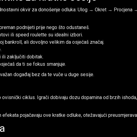
jednostavni okvir za donošenje odluka: Ulog → Okret → Procjena →
preman podnijeti prije nego što odustaneš.
ovi ili speed roulette su idealni izbori.
j bankroll, ali dovoljno velikim da osjećaš značaj.
.
ili zaključiti dobitak.
sjećaš da ti se fokus smanjuje.
 važan događaj bez da te vuče u duge sesije.
ovisnički ciklus. Igrači dobivaju dozu dopamina od brzih ishoda, 
nih efekata pojačavaju ove kratke odluke, otežavajući preusmjerav
ča