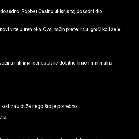
i dosadno. Roobet Casino uklanja taj dosadni dio
vi vrte u tren oka. Ovaj način preferiraju igrači koji žele
većina njih ima jednostavne dobitne linije i minimalnu
 koji traju duže nego što je potrebno.
iju.