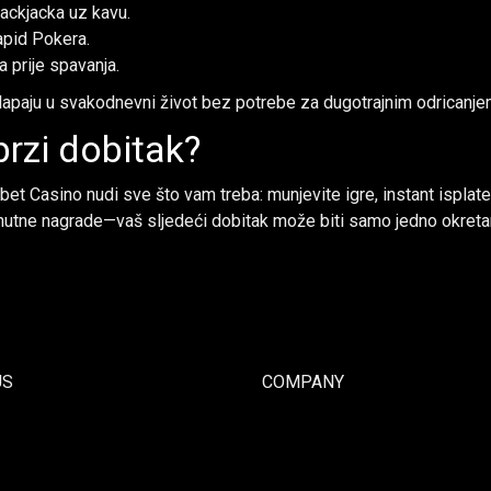
lackjacka uz kavu.
Rapid Pokera.
 prije spavanja.
uklapaju u svakodnevni život bez potrebe za dugotrajnim odricanj
brzi dobitak?
obet Casino nudi sve što vam treba: munjevite igre, instant isplat
renutne nagrade—vaš sljedeći dobitak može biti samo jedno okreta
US
COMPANY