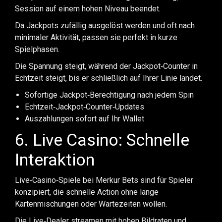
Session auf einem hohen Niveau beendet.
Da Jackpots zufällig ausgelöst werden und oft nach
minimaler Aktivität, passen sie perfekt in kurze
Spielphasen.
Die Spannung steigt, während der Jackpot‑Counter in
Echtzeit steigt, bis er schließlich auf Ihrer Linie landet.
Sofortige Jackpot‑Berechtigung nach jedem Spin
Echtzeit‑Jackpot‑Counter‑Updates
Auszahlungen sofort auf Ihr Wallet
6. Live Casino: Schnelle
Interaktion
Live‑Casino‑Spiele bei Merkur Bets sind für Spieler
konzipiert, die schnelle Action ohne lange
Kartenmischungen oder Wartezeiten wollen.
Die Live‑Dealer streamen mit hohen Bildraten und