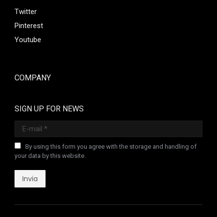
Twitter
Pinterest
Youtube
COMPANY
SIGN UP FOR NEWS
E-mail *
By using this form you agree with the storage and handling of
your data by this website.
Invia