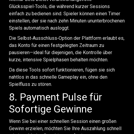
Glücksspiel‑Tools, die während kurzer Sessions
einfach zu bedienen sind. Spieler können einen Timer
einstellen, der sie nach zehn Minuten ununterbrochenen
Spiels automatisch ausloggt.
Die Selbst‑Ausschluss‑Option der Plattform erlaubt es,
das Konto für einen festgelegten Zeitraum zu
pausieren—ideal für diejenigen, die Kontrolle über
kurze, intensive Spielphasen behalten möchten.
Da diese Tools sofort funktionieren, fügen sie sich
nahtlos in das schnelle Gameplay ein, ohne den
Spielfluss zu stören.
8. Payment Pulse für
Sofortige Gewinne
Wenn Sie bei einer schnellen Session einen großen
Gewinn erzielen, möchten Sie Ihre Auszahlung schnell