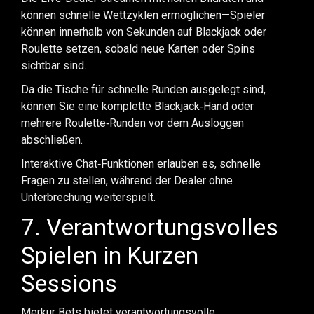
können schnelle Wettzyklen ermöglichen—Spieler
können innerhalb von Sekunden auf Blackjack oder
Roulette setzen, sobald neue Karten oder Spins
sichtbar sind.
Da die Tische für schnelle Runden ausgelegt sind,
können Sie eine komplette Blackjack‑Hand oder
mehrere Roulette‑Runden vor dem Ausloggen
abschließen.
Interaktive Chat‑Funktionen erlauben es, schnelle
Fragen zu stellen, während der Dealer ohne
Unterbrechung weiterspielt.
7. Verantwortungsvolles
Spielen in Kurzen
Sessions
Merkur Bets bietet verantwortungsvolle