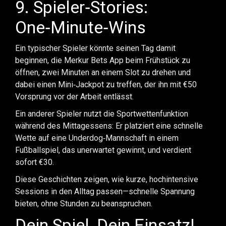
9. Spieler‑Stories:
One‑Minute‑Wins
Ein typischer Spieler könnte seinen Tag damit
beginnen, die Merkur Bets App beim Frühstück zu
öffnen, zwei Minuten an einem Slot zu drehen und
dabei einen Mini‑Jackpot zu treffen, der ihn mit €50
Vorsprung vor der Arbeit entlässt.
Ein anderer Spieler nutzt die Sportwettenfunktion
während des Mittagessens: Er platziert eine schnelle
Wette auf eine Underdog‑Mannschaft in einem
Fußballspiel, das unerwartet gewinnt, und verdient
sofort €30.
Diese Geschichten zeigen, wie kurze, hochintensive
Sessions in den Alltag passen—schnelle Spannung
bieten, ohne Stunden zu beanspruchen.
Dein Spiel, Dein Einsatz!