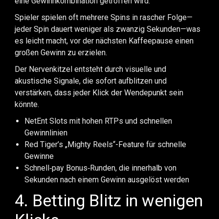
eine Gewinnkombination getroffen wird.
Spieler spielen oft mehrere Spins in rascher Folge—
jeder Spin dauert weniger als zwanzig Sekunden—was
es leicht macht, vor der nächsten Kaffeepause einen
großen Gewinn zu erzielen.
Der Nervenkitzel entsteht durch visuelle und
akustische Signale, die sofort aufblitzen und
verstärken, dass jeder Klick der Wendepunkt sein
könnte.
NetEnt Slots mit hohen RTPs und schnellen
Gewinnlinien
Red Tiger’s „Mighty Reels“-Feature für schnelle
Gewinne
Schnell‑pay Bonus‑Runden, die innerhalb von
Sekunden nach einem Gewinn ausgelöst werden
4. Betting Blitz in wenigen