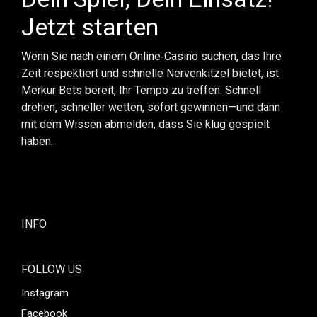
Jetzt starten
Wenn Sie nach einem Online‑Casino suchen, das Ihre
Zeit respektiert und schnelle Nervenkitzel bietet, ist
Merkur Bets bereit, Ihr Tempo zu treffen. Schnell
drehen, schneller wetten, sofort gewinnen—und dann
mit dem Wissen abmelden, dass Sie klug gespielt
haben.
INFO
FOLLOW US
Instagram
Facebook