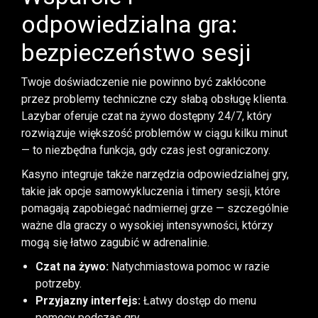
odpowiedzialna gra:
bezpieczeństwo sesji
Twoje doświadczenie nie powinno być zakłócone
przez problemy techniczne czy słabą obsługę klienta.
Lazybar oferuje czat na żywo dostępny 24/7, który
rozwiązuje większość problemów w ciągu kilku minut
— to niezbędna funkcja, gdy czas jest ograniczony.
Kasyno integruje także narzędzia odpowiedzialnej gry,
takie jak opcje samowykluczenia i timery sesji, które
pomagają zapobiegać nadmiernej grze — szczególnie
ważne dla graczy o wysokiej intensywności, którzy
mogą się łatwo zagubić w adrenalinie.
Czat na żywo:
Natychmiastowa pomoc w razie
potrzeby.
Przyjazny interfejs:
Łatwy dostęp do menu
pomocy podczas gry.