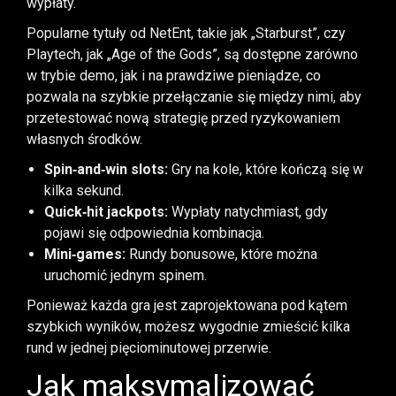
wypłaty.
Popularne tytuły od NetEnt, takie jak „Starburst”, czy
Playtech, jak „Age of the Gods”, są dostępne zarówno
w trybie demo, jak i na prawdziwe pieniądze, co
pozwala na szybkie przełączanie się między nimi, aby
przetestować nową strategię przed ryzykowaniem
własnych środków.
Spin‑and‑win slots:
Gry na kole, które kończą się w
kilka sekund.
Quick‑hit jackpots:
Wypłaty natychmiast, gdy
pojawi się odpowiednia kombinacja.
Mini‑games:
Rundy bonusowe, które można
uruchomić jednym spinem.
Ponieważ każda gra jest zaprojektowana pod kątem
szybkich wyników, możesz wygodnie zmieścić kilka
rund w jednej pięciominutowej przerwie.
Jak maksymalizować