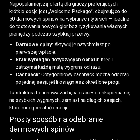
Najpopularniejszą ofertą dla graczy preferujących
krótkie sesje jest „Welcome Package”, obejmujące do
50 darmowych spinów na wybranych tytułach — idealne
do testowania nowych gier bez ryzykowania własnych
pieniędzy podczas szybkiej przerwy.
Darmowe spiny:
Aktywuj je natychmiast po
pierwszej wpłacie.
Brak wymagań dotyczących obrotu:
Kręć i
zatrzymaj każdą małą wygraną od razu.
Cashback:
Cotygodniowy cashback można odebrać
po jednej sesji, jeśli osiągniesz określone progi.
Ta struktura bonusowa zachęca graczy do skupienia się
na szybkich wygranych, zamiast na długich sesjach,
które mogą osłabić emocje.
Prosty sposób na odebranie
darmowych spinów