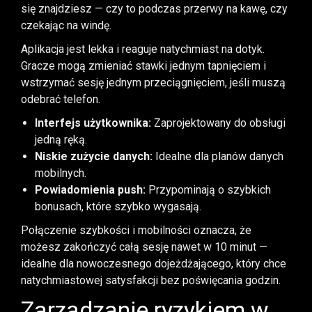
się znajdziesz — czy to podczas przerwy na kawę, czy
czekając na windę.
Aplikacja jest lekka i reaguje natychmiast na dotyk.
Gracze mogą zmieniać stawki jednym tapnięciem i
wstrzymać sesję jednym przeciągnięciem, jeśli muszą
odebrać telefon.
Interfejs użytkownika:
Zaprojektowany do obsługi
jedną ręką.
Niskie zużycie danych:
Idealne dla planów danych
mobilnych.
Powiadomienia push:
Przypominają o szybkich
bonusach, które szybko wygasają.
Połączenie szybkości i mobilności oznacza, że
możesz zakończyć całą sesję nawet w 10 minut —
idealne dla nowoczesnego dojeżdżającego, który chce
natychmiastowej satysfakcji bez poświęcania godzin.
Zarządzanie ryzykiem w