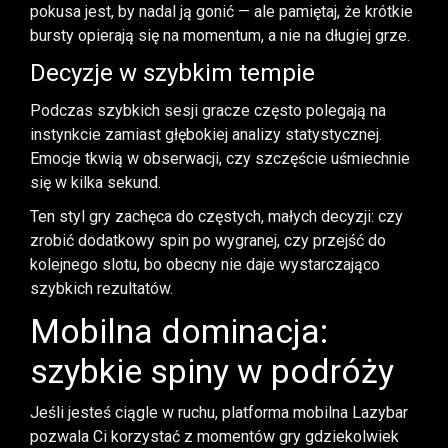
pokusa jest, by nadal ją gonić — ale pamiętaj, że krótkie
bursty opierają się na momentum, a nie na długiej grze.
Decyzje w szybkim tempie
Podczas szybkich sesji gracze często polegają na
instynkcie zamiast głębokiej analizy statystycznej.
Emocje tkwią w obserwacji, czy szczęście uśmiechnie
się w kilka sekund.
Ten styl gry zachęca do częstych, małych decyzji: czy
zrobić dodatkowy spin po wygranej, czy przejść do
kolejnego slotu, bo obecny nie daje wystarczająco
szybkich rezultatów.
Mobilna dominacja:
szybkie spiny w podróży
Jeśli jesteś ciągle w ruchu, platforma mobilna Lazybar
pozwala Ci korzystać z momentów gry gdziekolwiek