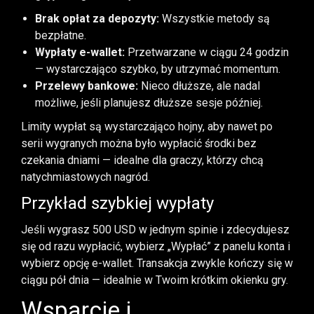
Brak opłat za depozyty:
Wszystkie metody są
bezpłatne.
Wypłaty e-wallet:
Przetwarzane w ciągu 24 godzin
— wystarczająco szybko, by utrzymać momentum.
Przelewy bankowe:
Nieco dłuższe, ale nadal
możliwe, jeśli planujesz dłuższe sesje później.
Limity wypłat są wystarczająco hojny, aby nawet po
serii wygranych można było wypłacić środki bez
czekania dniami — idealne dla graczy, którzy chcą
natychmiastowych nagród.
Przykład szybkiej wypłaty
Jeśli wygrasz 500 USD w jednym spinie i zdecydujesz
się od razu wypłacić, wybierz „Wypłać” z panelu konta i
wybierz opcję e-wallet. Transakcja zwykle kończy się w
ciągu pół dnia — idealnie w Twoim krótkim okienku gry.
Wsparcie i