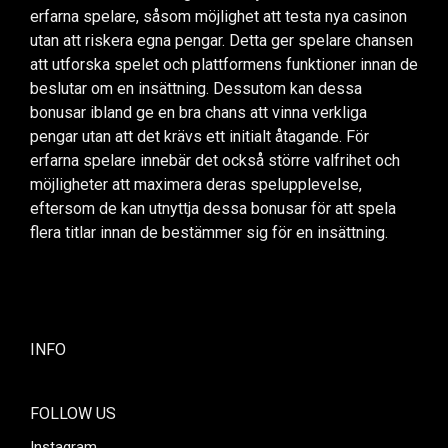
erfarna spelare, såsom möjlighet att testa nya casinon
utan att riskera egna pengar. Detta ger spelare chansen
att utforska spelet och plattformens funktioner innan de
beslutar om en insättning. Dessutom kan dessa
bonusar ibland ge en bra chans att vinna verkliga
pengar utan att det krävs ett initialt åtagande. För
erfarna spelare innebär det också större valfrihet och
möjligheter att maximera deras spelupplevelse,
eftersom de kan utnyttja dessa bonusar för att spela
flera titlar innan de bestämmer sig för en insättning.
INFO
FOLLOW US
Instagram