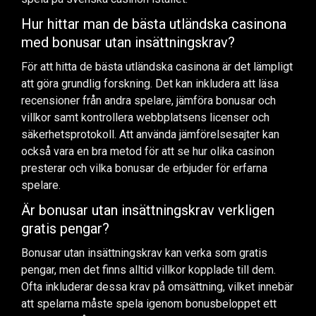
Hur hittar man de bästa utländska casinona
med bonusar utan insättningskrav?
För att hitta de bästa utländska casinona är det lämpligt
att göra grundlig forskning. Det kan inkludera att läsa
recensioner från andra spelare, jämföra bonusar och
villkor samt kontrollera webbplatsens licenser och
säkerhetsprotokoll. Att använda jämförelsesajter kan
också vara en bra metod för att se hur olika casinon
presterar och vilka bonusar de erbjuder för erfarna
spelare.
Är bonusar utan insättningskrav verkligen
gratis pengar?
Bonusar utan insättningskrav kan verka som gratis
pengar, men det finns alltid villkor kopplade till dem.
Ofta inkluderar dessa krav på omsättning, vilket innebär
att spelarna måste spela igenom bonusbeloppet ett