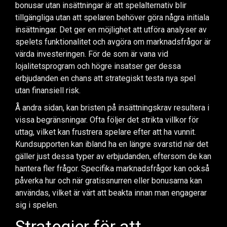
bonusar utan insättningar är att spelalternativ blir
tillgängliga utan att spelaren behöver göra några initiala
insättningar. Det ger en möjlighet att utföra analyser av
spelets funktionalitet och avgöra om marknadsfrågor är
värda investeringen. För de som är vana vid
lojalitetsprogram och högre insatser ger dessa
erbjudanden en chans att strategiskt testa nya spel
utan finansiell risk.
Å andra sidan, kan bristen på insättningskrav resultera i
vissa begränsningar. Ofta följer det strikta villkor för
uttag, vilket kan frustrera spelare efter att ha vunnit.
Kundsupporten kan ibland ha en längre svarstid när det
gäller just dessa typer av erbjudanden, eftersom de kan
hantera fler frågor. Specifika marknadsfrågor kan också
påverka hur och när gratissnurren eller bonusarna kan
användas, vilket är värt att beakta innan man engagerar
sig i spelen.
Strategier för att