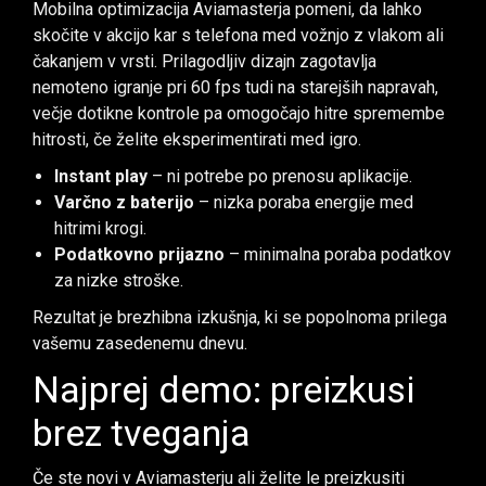
Mobilna optimizacija Aviamasterja pomeni, da lahko
skočite v akcijo kar s telefona med vožnjo z vlakom ali
čakanjem v vrsti. Prilagodljiv dizajn zagotavlja
nemoteno igranje pri 60 fps tudi na starejših napravah,
večje dotikne kontrole pa omogočajo hitre spremembe
hitrosti, če želite eksperimentirati med igro.
Instant play
– ni potrebe po prenosu aplikacije.
Varčno z baterijo
– nizka poraba energije med
hitrimi krogi.
Podatkovno prijazno
– minimalna poraba podatkov
za nizke stroške.
Rezultat je brezhibna izkušnja, ki se popolnoma prilega
vašemu zasedenemu dnevu.
Najprej demo: preizkusi
brez tveganja
Če ste novi v Aviamasterju ali želite le preizkusiti