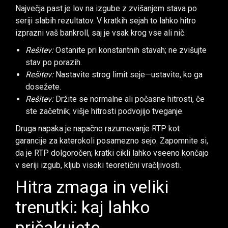
Največja past je lov na izgube z zvišanjem stava po
seriji slabih rezultatov. V kratkih sejah to lahko hitro
izprazni vaš bankroll, saj je vsak krog vse ali nič.
Rešitev:
Ostanite pri konstantnih stavah; ne zvišujte
stav po porazih.
Rešitev:
Nastavite strog limit seje—ustavite, ko ga
dosežete.
Rešitev:
Držite se normalne ali počasne hitrosti, če
ste začetnik; višje hitrosti podvojijo tveganje.
Druga napaka je napačno razumevanje RTP kot
garancije za katerokoli posamezno sejo. Zapomnite si,
da je RTP dolgoročen; kratki cikli lahko vseeno končajo
v seriji izgub, kljub visoki teoretični vračljivosti.
Hitra zmaga in veliki
trenutki: kaj lahko
pričakujete