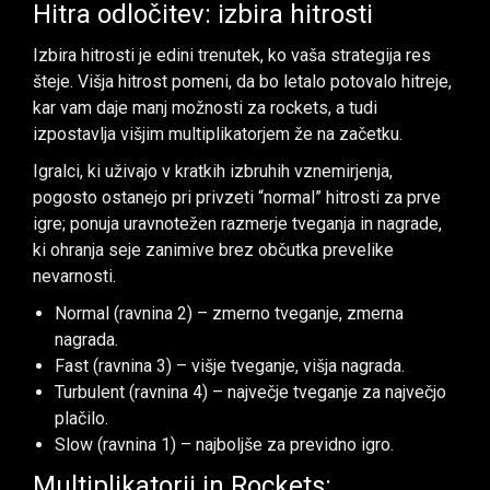
Hitra odločitev: izbira hitrosti
Izbira hitrosti je edini trenutek, ko vaša strategija res
šteje. Višja hitrost pomeni, da bo letalo potovalo hitreje,
kar vam daje manj možnosti za rockets, a tudi
izpostavlja višjim multiplikatorjem že na začetku.
Igralci, ki uživajo v kratkih izbruhih vznemirjenja,
pogosto ostanejo pri privzeti “normal” hitrosti za prve
igre; ponuja uravnotežen razmerje tveganja in nagrade,
ki ohranja seje zanimive brez občutka prevelike
nevarnosti.
Normal (ravnina 2) – zmerno tveganje, zmerna
nagrada.
Fast (ravnina 3) – višje tveganje, višja nagrada.
Turbulent (ravnina 4) – največje tveganje za največjo
plačilo.
Slow (ravnina 1) – najboljše za previdno igro.
Multiplikatorji in Rockets: