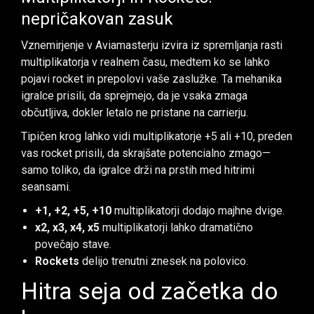
nepričakovan zasuk
Vznemirjenje v Aviamasterju izvira iz spremljanja rasti
multiplikatorja v realnem času, medtem ko se lahko
pojavi rocket in prepolovi vaše zaslužke. Ta mehanika
igralce prisili, da sprejmejo, da je vsaka zmaga
občutljiva, dokler letalo ne pristane na carrierju.
Tipičen krog lahko vidi multiplikatorje +5 ali +10, preden
vas rocket prisili, da skrajšate potencialno zmago—
samo toliko, da igralce drži na prstih med hitrimi
seansami.
+1, +2, +5, +10
multiplikatorji dodajo majhne dvige.
x2, x3, x4, x5
multiplikatorji lahko dramatično
povečajo stave.
Rockets
delijo trenutni znesek na polovico.
Hitra seja od začetka do