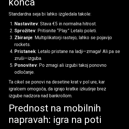
konca
Standardna seja bi lahko izgledala takole:
Nastavitev
: Stava €5 in normalna hitrost.
Sprožitev
: Pritisnite “Play.” Letalo poleti.
Zbiranje
: Multiplikatorji rastejo; lahko se pojavijo
rockets.
Pristanek
: Letalo pristane na ladji—zmaga! Ali pa se
zruši—izguba.
Ponovitev
: Po zmagi ali izgubi takoj ponovno
odločanje.
Ta cikel se ponovi na desetine krat v pol ure, kar
igralcem omogoča, da igrajo kratke izkušnje brez
izgube nadzora nad bankrollom.
Prednost na mobilnih
napravah: igra na poti