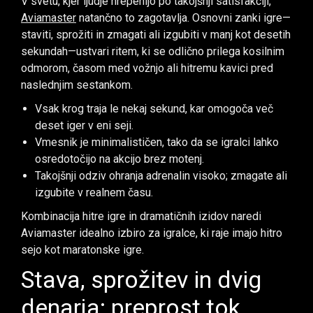
V svetu, kjer ljudje hrepenijo po takojšnji satisfakciji,
Aviamaster
natančno to zagotavlja. Osnovni zanki igre—
staviti, sprožiti in zmagati ali izgubiti v manj kot desetih
sekundah—ustvari ritem, ki se odlično prilega kosilnim
odmorom, časom med vožnjo ali hitremu kavici pred
naslednjim sestankom.
Vsak krog traja le nekaj sekund, kar omogoča več
deset iger v eni seji.
Vmesnik je minimalističen, tako da se igralci lahko
osredotočijo na akcijo brez motenj.
Takojšnji odziv ohranja adrenalin visoko; zmagate ali
izgubite v realnem času.
Kombinacija hitre igre in dramatičnih izidov naredi
Aviamaster idealno izbiro za igralce, ki raje imajo hitro
sejo kot maratonske igre.
Stava, sprožitev in dvig
denarja: preprost tok