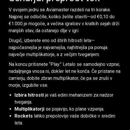
V svojem jedru se Aviamaster razdeli na tri korake.
Najprej se odločite, koliko želite staviti—od €0,10 do
€1.000 je mogoče, a večina igralcev v kratkih sejah drži
manjših stav, da ostanejo dlje v igri.
Drugič, izberete eno od štirih hitrosti leta—
najpočasnejša je najvarnejša, najhitrejša pa ponuja
največje multiplikatorje, a z večjim tveganjem.
Na koncu pritisnete “Play.” Letalo se samodejno vzpne;
nadaljnjega vnosa ni, dokler let ne konča. Če pristane na
carrierju, dobite zbran multiplikator; če pa se zruši v
morje, izgubite vse.
Izbira hitrosti
je vaš edini mehanizem za nadzor
tveganja.
Multiplikatorji
se pojavijo, ko plane vzpenja.
Rockets
lahko prepolovijo vaše dobičke v sredini
leta.