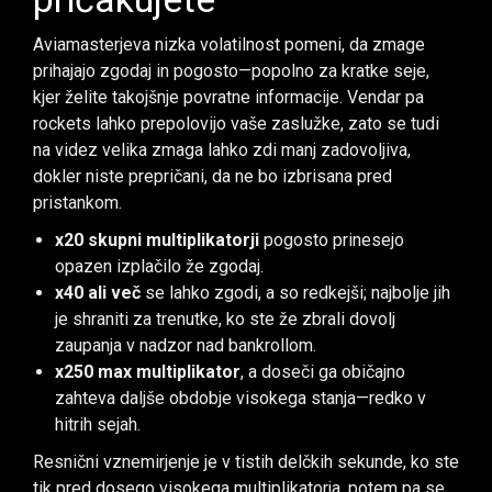
Aviamasterjeva nizka volatilnost pomeni, da zmage
prihajajo zgodaj in pogosto—popolno za kratke seje,
kjer želite takojšnje povratne informacije. Vendar pa
rockets lahko prepolovijo vaše zaslužke, zato se tudi
na videz velika zmaga lahko zdi manj zadovoljiva,
dokler niste prepričani, da ne bo izbrisana pred
pristankom.
x20 skupni multiplikatorji
pogosto prinesejo
opazen izplačilo že zgodaj.
x40 ali več
se lahko zgodi, a so redkejši; najbolje jih
je shraniti za trenutke, ko ste že zbrali dovolj
zaupanja v nadzor nad bankrollom.
x250 max multiplikator
, a doseči ga običajno
zahteva daljše obdobje visokega stanja—redko v
hitrih sejah.
Resnični vznemirjenje je v tistih delčkih sekunde, ko ste
tik pred dosego visokega multiplikatorja, potem pa se