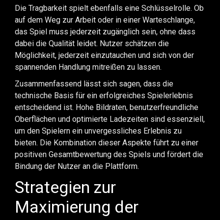
Die Tragbarkeit spielt ebenfalls eine Schlüsselrolle. Ob
auf dem Weg zur Arbeit oder in einer Warteschlange,
das Spiel muss jederzeit zugänglich sein, ohne dass
dabei die Qualität leidet. Nutzer schätzen die
Möglichkeit, jederzeit einzutauchen und sich von der
spannenden Handlung mitreißen zu lassen.
Zusammenfassend lässt sich sagen, dass die
technische Basis für ein erfolgreiches Spielerlebnis
entscheidend ist. Hohe Bildraten, benutzerfreundliche
Oberflächen und optimierte Ladezeiten sind essenziell,
um den Spielern ein unvergessliches Erlebnis zu
bieten. Die Kombination dieser Aspekte führt zu einer
positiven Gesamtbewertung des Spiels und fördert die
Bindung der Nutzer an die Plattform.
Strategien zur
Maximierung der