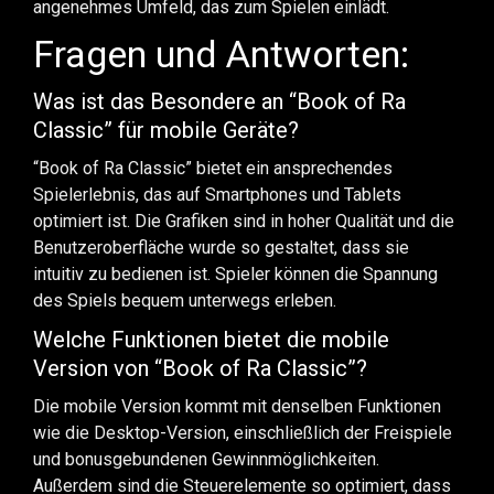
angenehmes Umfeld, das zum Spielen einlädt.
Fragen und Antworten:
Was ist das Besondere an “Book of Ra
Classic” für mobile Geräte?
“Book of Ra Classic” bietet ein ansprechendes
Spielerlebnis, das auf Smartphones und Tablets
optimiert ist. Die Grafiken sind in hoher Qualität und die
Benutzeroberfläche wurde so gestaltet, dass sie
intuitiv zu bedienen ist. Spieler können die Spannung
des Spiels bequem unterwegs erleben.
Welche Funktionen bietet die mobile
Version von “Book of Ra Classic”?
Die mobile Version kommt mit denselben Funktionen
wie die Desktop-Version, einschließlich der Freispiele
und bonusgebundenen Gewinnmöglichkeiten.
Außerdem sind die Steuerelemente so optimiert, dass