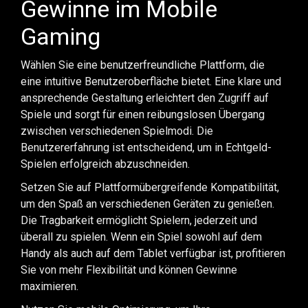
Gewinne im Mobile
Gaming
Wählen Sie eine benutzerfreundliche Plattform, die
eine intuitive Benutzeroberfläche bietet. Eine klare und
ansprechende Gestaltung erleichtert den Zugriff auf
Spiele und sorgt für einen reibungslosen Übergang
zwischen verschiedenen Spielmodi. Die
Benutzererfahrung ist entscheidend, um in Echtgeld-
Spielen erfolgreich abzuschneiden.
Setzen Sie auf Plattformübergreifende Kompatibilität,
um den Spaß an verschiedenen Geräten zu genießen.
Die Tragbarkeit ermöglicht Spielern, jederzeit und
überall zu spielen. Wenn ein Spiel sowohl auf dem
Handy als auch auf dem Tablet verfügbar ist, profitieren
Sie von mehr Flexibilität und können Gewinne
maximieren.