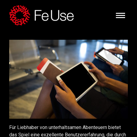
Für Liebhaber von unterhaltsamen Abenteuern bietet
das Spiel eine exzellente Benutzererfahrung, die durch