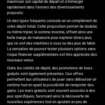
maximiser son capital de départ et s’immerger
rapidement dans l’univers des divertissements
proposés.
Un des types fréquents consiste en un complément de
votre dépôt initial. Cette proposition permet de doubler,
ou même tripler, la somme investie, offrant ainsi une
belle marge de manœuvre pour explorer divers jeux,
que ce soit des machines à sous ou des jeux de table.
La sensation de pouvoir tester plusieurs options sans
risque financier supplémentaire est très appréciée des
nouveaux venus.
Outre les crédits de dépôt, des promotions de tours
gratuits sont également présentes. Ces offres
permettent aux utilisateurs de jouer sans débourser un
centime tout en ayant la possibilité de remporter des
gains. Les tours gratuits sont souvent associés à des
jeux spécifiques, favorisant ainsi la découverte de
nouvelles expériences tout en ajoutant un peu de