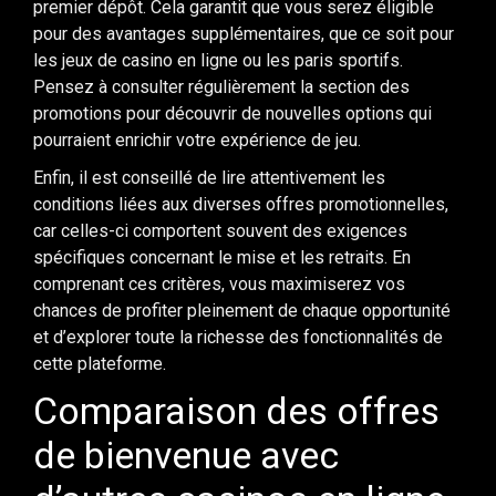
premier dépôt. Cela garantit que vous serez éligible
pour des avantages supplémentaires, que ce soit pour
les jeux de casino en ligne ou les paris sportifs.
Pensez à consulter régulièrement la section des
promotions pour découvrir de nouvelles options qui
pourraient enrichir votre expérience de jeu.
Enfin, il est conseillé de lire attentivement les
conditions liées aux diverses offres promotionnelles,
car celles-ci comportent souvent des exigences
spécifiques concernant le mise et les retraits. En
comprenant ces critères, vous maximiserez vos
chances de profiter pleinement de chaque opportunité
et d’explorer toute la richesse des fonctionnalités de
cette plateforme.
Comparaison des offres
de bienvenue avec