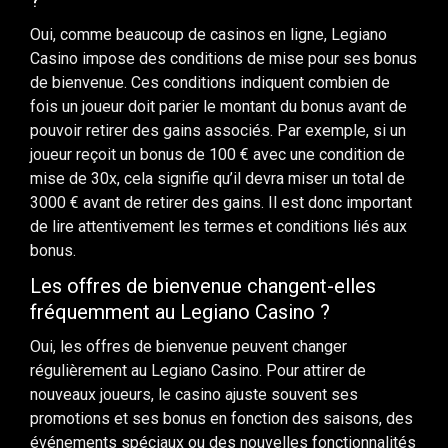
?
Oui, comme beaucoup de casinos en ligne, Legiano
Casino impose des conditions de mise pour ses bonus
de bienvenue. Ces conditions indiquent combien de
fois un joueur doit parier le montant du bonus avant de
pouvoir retirer des gains associés. Par exemple, si un
joueur reçoit un bonus de 100 € avec une condition de
mise de 30x, cela signifie qu’il devra miser un total de
3000 € avant de retirer des gains. Il est donc important
de lire attentivement les termes et conditions liés aux
bonus.
Les offres de bienvenue changent-elles
fréquemment au Legiano Casino ?
Oui, les offres de bienvenue peuvent changer
régulièrement au Legiano Casino. Pour attirer de
nouveaux joueurs, le casino ajuste souvent ses
promotions et ses bonus en fonction des saisons, des
événements spéciaux ou des nouvelles fonctionnalités