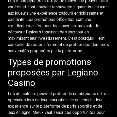
Les récompenses et offres de bienvenue peuvent être
variées et sont souvent renouvelées, garantissant ainsi
aux joueurs une expérience toujours enrichissante et
excitante. Les promotions officielles sont une
excellente manière pour les nouveaux arrivants de
découvrir l’univers fascinant des jeux tout en
maximisant leur investissement. C’est pourquoi il est
conseillé de rester informé et de profiter des dernières
nouveautés proposées par la plateforme.
Types de promotions
proposées par Legiano
Casino
Les utilisateurs peuvent profiter de nombreuses offres
spéciales lors de leur inscription, ce qui enrichit leur
expérience sur la plateforme de paris sportifs et de
jeux en ligne. Mieux vaut saisir ces opportunités pour