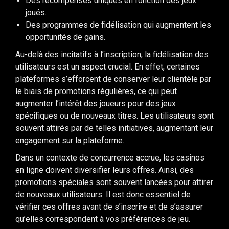
Des récompenses uniques en fonction des jeux
joués.
Des programmes de fidélisation qui augmentent les
opportunités de gains.
Au-delà des incitatifs à l’inscription, la fidélisation des
utilisateurs est un aspect crucial. En effet, certaines
plateformes s’efforcent de conserver leur clientèle par
le biais de promotions régulières, ce qui peut
augmenter l’intérêt des joueurs pour des jeux
spécifiques ou de nouveaux titres. Les utilisateurs sont
souvent attirés par de telles initiatives, augmentant leur
engagement sur la plateforme.
Dans un contexte de concurrence accrue, les casinos
en ligne doivent diversifier leurs offres. Ainsi, des
promotions spéciales sont souvent lancées pour attirer
de nouveaux utilisateurs. Il est donc essentiel de
vérifier ces offres avant de s’inscrire et de s’assurer
qu’elles correspondent à vos préférences de jeu.