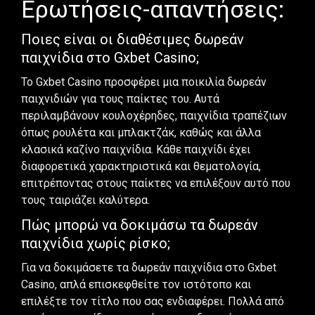
Ερωτήσεις-απαντήσεις:
Ποιες είναι οι διαθέσιμες δωρεάν
παιχνίδια στο Gxbet Casino;
Το Gxbet Casino προσφέρει μια ποικιλία δωρεάν
παιχνιδιών για τους παίκτες του. Αυτά
περιλαμβάνουν κουλοχέρηδες, παιχνίδια τραπέζιων
όπως ρουλέτα και μπλακτζάκ, καθώς και άλλα
κλασικά καζίνο παιχνίδια. Κάθε παιχνίδι έχει
διαφορετικά χαρακτηριστικά και θεματολογία,
επιτρέποντας στους παίκτες να επιλέξουν αυτό που
τους ταιριάζει καλύτερα.
Πώς μπορώ να δοκιμάσω τα δωρεάν
παιχνίδια χωρίς ρίσκο;
Για να δοκιμάσετε τα δωρεάν παιχνίδια στο Gxbet
Casino, απλά επισκεφθείτε τον ιστότοπο και
επιλέξτε τον τίτλο που σας ενδιαφέρει. Πολλά από