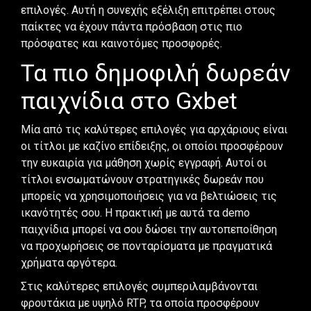
επιλογές. Αυτή η συνεχής εξέλιξη επιτρέπει στους
παίκτες να έχουν πάντα πρόσβαση στις πιο
πρόσφατες και καινοτόμες προσφορές.
Τα πιο δημοφιλή δωρεάν
παιχνίδια στο Gxbet
Μία από τις καλύτερες επιλογές για αρχάριους είναι
οι τίτλοι με καζίνο επίδειξης, οι οποίοι προσφέρουν
την ευκαιρία για μάθηση χωρίς εγγραφή. Αυτοί οι
τίτλοι ενσωματώνουν στρατηγικές δωρεάν που
μπορείς να χρησιμοποιήσεις για να βελτιώσεις τις
ικανότητές σου. Η πρακτική με αυτά τα demo
παιχνίδια μπορεί να σου δώσει την αυτοπεποίθηση
να προχωρήσεις σε πονταρίσματα με πραγματικά
χρήματα αργότερα.
Στις καλύτερες επιλογές συμπεριλαμβάνονται
φρουτάκια με υψηλό RTP, τα οποία προσφέρουν