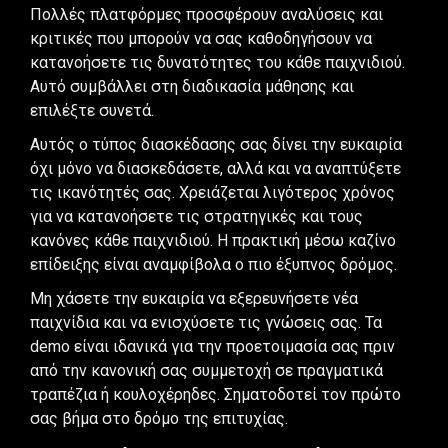
Πολλές πλατφόρμες προσφέρουν αναλύσεις και
κριτικές που μπορούν να σας καθοδηγήσουν να
κατανοήσετε τις δυνατότητες του κάθε παιχνιδιού.
Αυτό συμβάλλει στη διαδικασία μάθησης και
επιλέξτε συνετά.
Αυτός ο τύπος διασκέδασης σας δίνει την ευκαιρία
όχι μόνο να διασκεδάσετε, αλλά και να αναπτύξετε
τις ικανότητές σας. Χρειάζεται λιγότερος χρόνος
για να κατανοήσετε τις στρατηγικές και τους
κανόνες κάθε παιχνιδιού. Η πρακτική μέσω καζίνο
επίδειξης είναι αναμφίβολα ο πιο έξυπνος δρόμος.
Μη χάσετε την ευκαιρία να εξερευνήσετε νέα
παιχνίδια και να ενισχύσετε τις γνώσεις σας. Τα
demo είναι ιδανικά για την προετοιμασία σας πριν
από την κανονική σας συμμετοχή σε πραγματικά
τραπέζια ή κουλοχέρηδες. Σηματοδοτεί τον πρώτο
σας βήμα στο δρόμο της επιτυχίας.