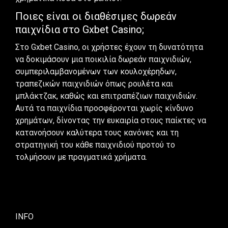
Ποιες είναι οι διαθέσιμες δωρεάν
παιχνίδια στο Gxbet Casino;
Στο Gxbet Casino, οι χρήστες έχουν τη δυνατότητα
να δοκιμάσουν μια ποικιλία δωρεάν παιχνιδιών,
συμπεριλαμβανομένων των κουλοχέρηδων,
τραπεζικών παιχνιδιών όπως ρουλέτα και
μπλάκτζακ, καθώς και επιτραπέζιων παιχνιδιών.
Αυτά τα παιχνίδια προσφέρονται χωρίς κίνδυνο
χρημάτων, δίνοντας την ευκαιρία στους παίκτες να
κατανοήσουν καλύτερα τους κανόνες και τη
στρατηγική του κάθε παιχνιδιού προτού το
τολμήσουν με πραγματικά χρήματα.
INFO