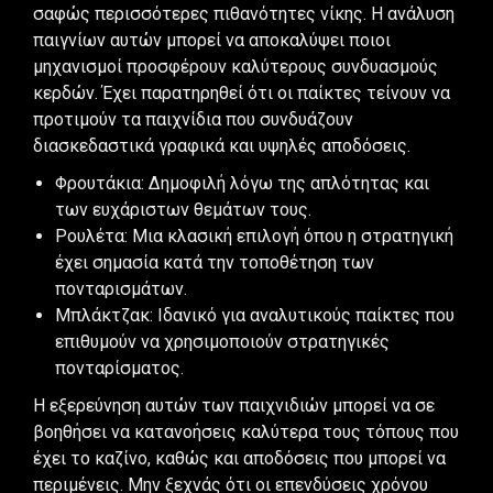
σαφώς περισσότερες πιθανότητες νίκης. Η ανάλυση
παιγνίων αυτών μπορεί να αποκαλύψει ποιοι
μηχανισμοί προσφέρουν καλύτερους συνδυασμούς
κερδών. Έχει παρατηρηθεί ότι οι παίκτες τείνουν να
προτιμούν τα παιχνίδια που συνδυάζουν
διασκεδαστικά γραφικά και υψηλές αποδόσεις.
Φρουτάκια: Δημοφιλή λόγω της απλότητας και
των ευχάριστων θεμάτων τους.
Ρουλέτα: Μια κλασική επιλογή όπου η στρατηγική
έχει σημασία κατά την τοποθέτηση των
πονταρισμάτων.
Μπλάκτζακ: Ιδανικό για αναλυτικούς παίκτες που
επιθυμούν να χρησιμοποιούν στρατηγικές
πονταρίσματος.
Η εξερεύνηση αυτών των παιχνιδιών μπορεί να σε
βοηθήσει να κατανοήσεις καλύτερα τους τόπους που
έχει το καζίνο, καθώς και αποδόσεις που μπορεί να
περιμένεις. Μην ξεχνάς ότι οι επενδύσεις χρόνου