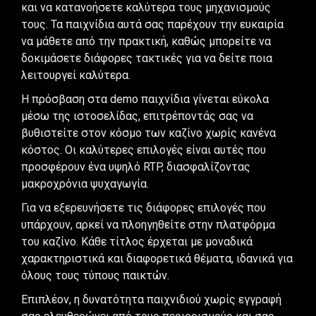
και να κατανοήσετε καλύτερα τους μηχανισμούς
τους. Τα παιχνίδια αυτά σας παρέχουν την ευκαιρία
να μάθετε από την πρακτική, καθώς μπορείτε να
δοκιμάσετε διάφορες τακτικές για να δείτε ποια
λειτουργεί καλύτερα.
Η πρόσβαση στα demo παιχνίδια γίνεται εύκολα
μέσω της ιστοσελίδας, επιτρέποντάς σας να
βυθιστείτε στον κόσμο των καζίνο χωρίς κανένα
κόστος. Οι καλύτερες επιλογές είναι αυτές που
προσφέρουν ένα υψηλό RTP, διασφαλίζοντας
μακροχρόνια ψυχαγωγία.
Για να εξερευνήσετε τις διάφορες επιλογές που
υπάρχουν, αρκεί να πλοηγηθείτε στην πλατφόρμα
του καζίνο. Κάθε τίτλος έρχεται με μοναδικά
χαρακτηριστικά και διαφορετικά θέματα, ιδανικά για
όλους τους τύπους παικτών.
Επιπλέον, η δυνατότητα παιχνιδιού χωρίς εγγραφή