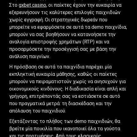
Στο
gxbet casino
, οι παίκτες έχουν την ευκαιρία να
εξερευνήσουν τις καλύτερες επιλογές παιχνιδιών
χωρίς εγγραφή. Οι στρατηγικές δωρεάν που
μπορείτε να εφαρμόσετε σε αυτά τα demo παιχνίδια,
μπορούν να σας βοηθήσουν να κατανοήσετε την
αναλογία επιστροφής χρημάτων (RTP) και να
προσαρμόσετε την προσέγγισή σας με βάση την
ανάλυση παιγνίων.
Η πρόσβαση σε αυτά τα παιχνίδια παρέχει μία
εκπληκτική ευκαιρία μάθησης, καθώς οι παίκτες
μπορούν να πειραματιστούν χωρίς να ανησυχούν για
οικονομικούς κινδύνους. Η διαδικασία είναι απλή και
γρήγορη, επιτρέποντάς σας να εστιάσετε σε αυτό
που πραγματικά μετρά: τη διασκέδαση και την
απόλαυση του παιχνιδιού.
Εξετάζοντας το πλήθος των demo παιχνιδιών, θα
βρείτε μία ποικιλία που ικανοποιεί όλα τα γούστα
και τις προτιμήσεις. Από τους κλασικούς